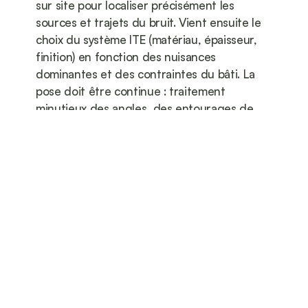
sur site pour localiser précisément les 
sources et trajets du bruit. Vient ensuite le 
choix du système ITE (matériau, épaisseur, 
finition) en fonction des nuisances 
dominantes et des contraintes du bâti. La 
pose doit être continue : traitement 
minutieux des angles, des entourages de 
baies et des liaisons toiture/soubassement 
afin d’éviter tout pont acoustique. Enfin, la 
finition (enduit, bardage, brique de 
parement) doit rester cohérente avec 
l’isolant et les règles d’urbanisme locales.
Pour découvrir nos réalisations et nos 
solutions d’isolation par l’extérieur, 
consultez : 
l’isolation thermique par 
l’extérieur