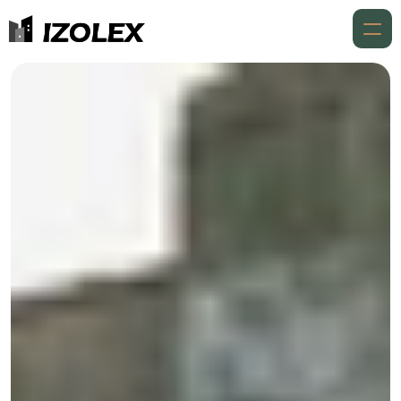
Accueil
À propos
Expertises
Expertises
Réalisations
Aides financières
Contact