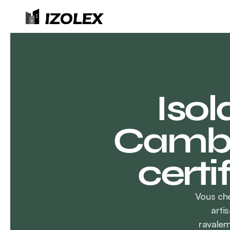
Isol
Cambra
certi
Vous che
arti
ravalem