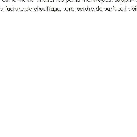
a facture de chauffage, sans perdre de surface habita
300+
100
sons isolées à Cambrai
de clients satisfaits