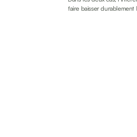
faire baisser durablement l
8
Années d'expérience
Mai