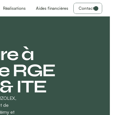
Réalisations
Aides financières
Contact
re à 
se RGE 
 & ITE
IZOLEX, 
t de 
émy et 