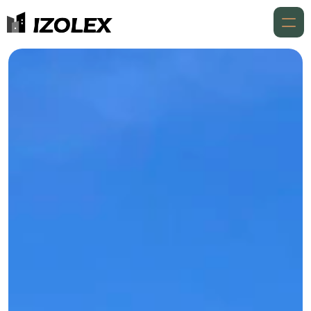
Accueil
À propos
Expertises
Expertises
Réalisations
Aides financières
Contact