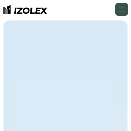
Accueil
À propos
Expertises
Expertises
Réalisations
Aides financières
Contact