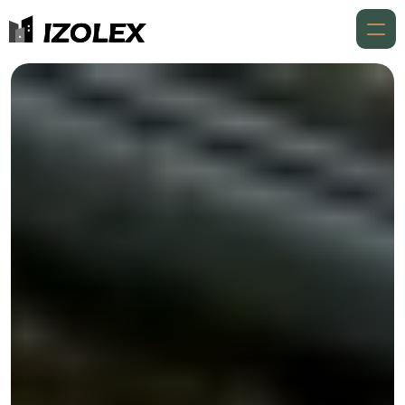
Accueil
À propos
Expertises
Expertises
Réalisations
Aides financières
Contact