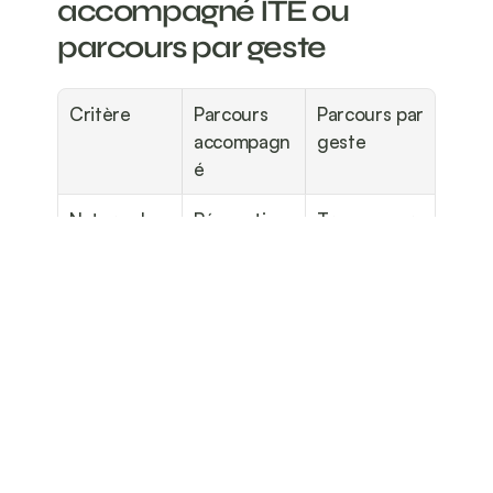
accompagné ITE ou 
parcours par geste
Critère
Parcours 
Parcours par 
accompagn
geste
é
Nature du 
Rénovation 
Travaux sur 
projet
globale, 
un seul 
gain ≥ 2 
poste (ex. 
classes 
murs)
DPE, ITE 
incluse
Accompagn
Obligatoire
Optionnel
ement
Éligibilité 
Priorité aux 
Ouvert à 