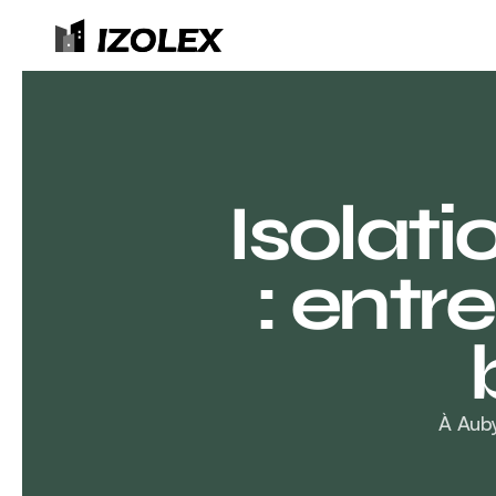
Isolati
: entre
À Auby