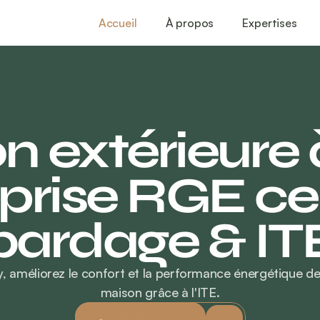
Accueil
À propos
Expertises
on extérieure 
prise RGE cert
bardage & IT
, améliorez le confort et la performance énergétique de 
maison grâce à l'ITE.