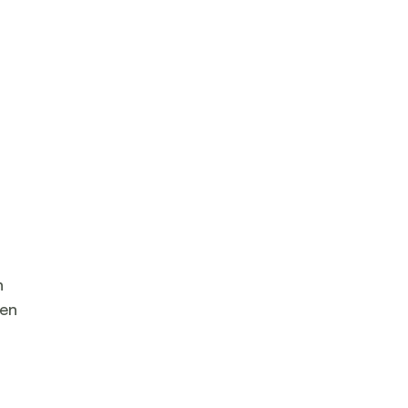
tection contre les intempéries, rénovation esthétique, 
a France.
 
en 