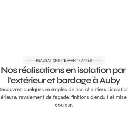
Ravalement de façade
Donnez un second souffle à votre façade : pro
et valorisation de votre bien dans le Nord de l
RÉALISATIONS ITE AVANT / APRÈS
Nos réalisations en isolation par 
l'extérieur et bardage à Auby
écouvrez quelques exemples de nos chantiers : isolation
érieure, ravalement de façade, finitions d’enduit et mise 
couleur.